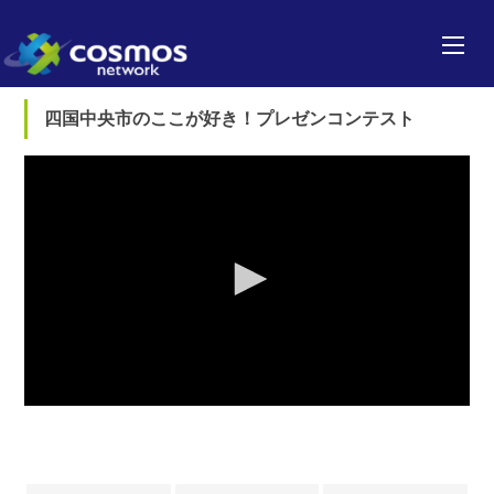
四国中央市のここが好き！プレゼンコンテスト
0
seconds
of
0
seconds