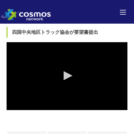
四国中央地区トラック協会が要望書提出
0
seconds
of
0
seconds