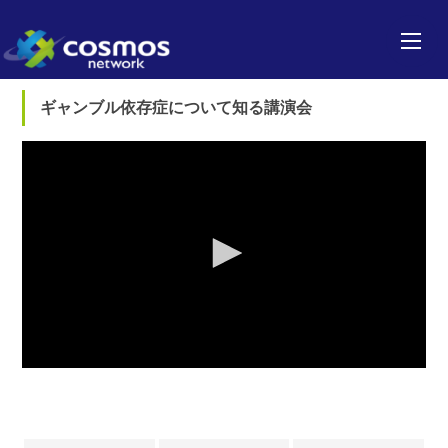
ギャンブル依存症について知る講演会
0
seconds
of
0
seconds