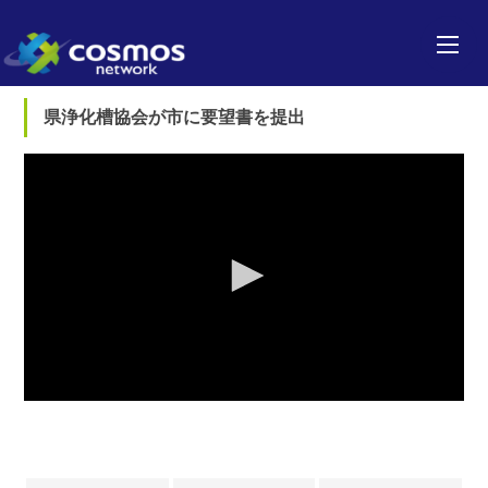
県浄化槽協会が市に要望書を提出
0
seconds
of
0
seconds