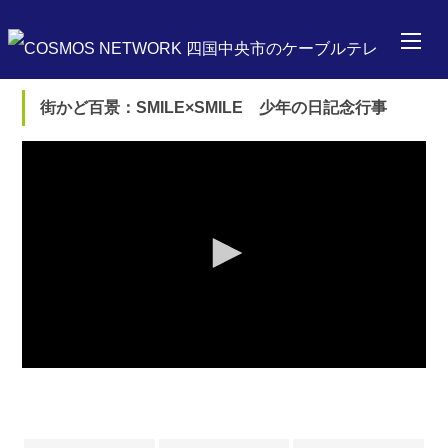
街かど百景：SMILE×SMILE 少年の日記念行事
0
seconds
of
0
seconds