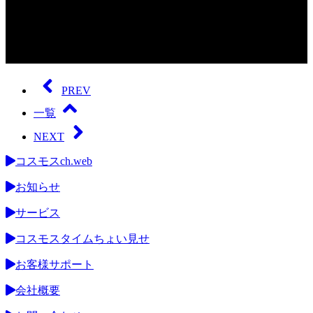
0
seconds
of
PREV
0
seconds
一覧
NEXT
コスモスch.web
お知らせ
サービス
コスモスタイムちょい見せ
お客様サポート
会社概要