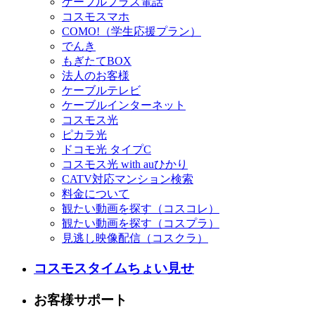
ケーブルプラス電話
コスモスマホ
COMO!（学生応援プラン）
でんき
もぎたてBOX
法人のお客様
ケーブルテレビ
ケーブルインターネット
コスモス光
ピカラ光
ドコモ光 タイプC
コスモス光 with auひかり
CATV対応マンション検索
料金について
観たい動画を探す（コスコレ）
観たい動画を探す（コスプラ）
見逃し映像配信（コスクラ）
コスモスタイムちょい見せ
お客様サポート