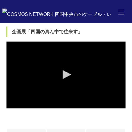
企画展「四国の真ん中で往来す」
0
seconds
of
0
seconds