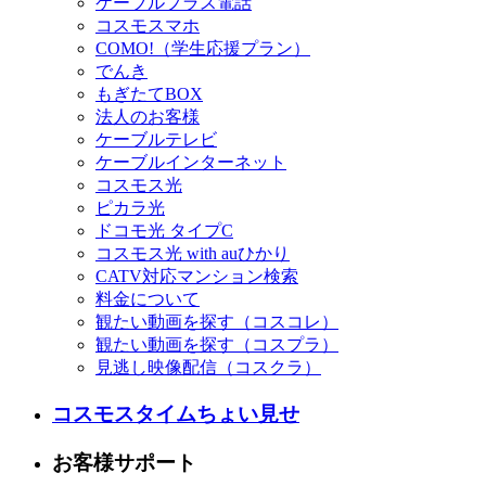
ケーブルプラス電話
コスモスマホ
COMO!（学生応援プラン）
でんき
もぎたてBOX
法人のお客様
ケーブルテレビ
ケーブルインターネット
コスモス光
ピカラ光
ドコモ光 タイプC
コスモス光 with auひかり
CATV対応マンション検索
料金について
観たい動画を探す（コスコレ）
観たい動画を探す（コスプラ）
見逃し映像配信（コスクラ）
コスモスタイムちょい見せ
お客様サポート