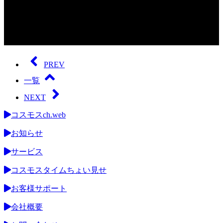
0
seconds
of
PREV
0
seconds
一覧
NEXT
コスモスch.web
お知らせ
サービス
コスモスタイムちょい見せ
お客様サポート
会社概要