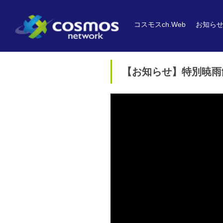
コスモスch.Web
お知ら
【お知らせ】特別暁雨館