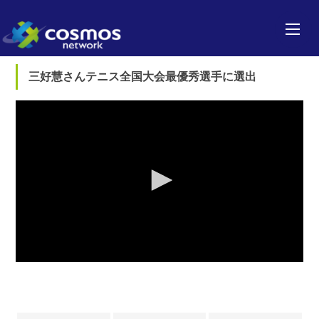
三好慧さんテニス全国大会最優秀選手に選出
0
seconds
of
0
seconds