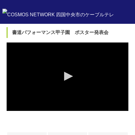
書道パフォーマンス甲子園 ポスター発表会
0
seconds
of
0
seconds