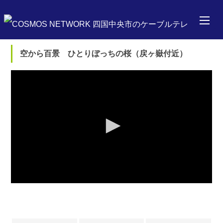
空から百景 ひとりぼっちの桜（戻ヶ嶽付近）
0
seconds
of
0
seconds