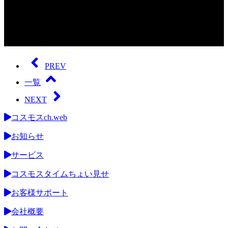
0
seconds
of
PREV
0
seconds
一覧
NEXT
コスモスch.web
お知らせ
サービス
コスモスタイムちょい見せ
お客様サポート
会社概要