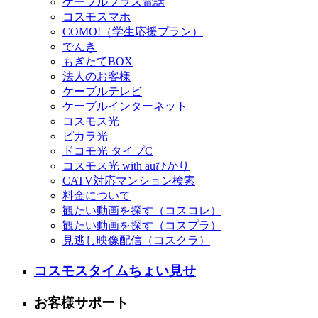
ケーブルプラス電話
コスモスマホ
COMO!（学生応援プラン）
でんき
もぎたてBOX
法人のお客様
ケーブルテレビ
ケーブルインターネット
コスモス光
ピカラ光
ドコモ光 タイプC
コスモス光 with auひかり
CATV対応マンション検索
料金について
観たい動画を探す（コスコレ）
観たい動画を探す（コスプラ）
見逃し映像配信（コスクラ）
コスモスタイムちょい見せ
お客様サポート