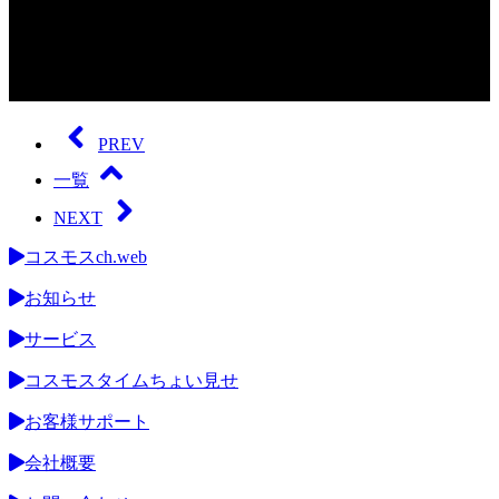
0
seconds
of
PREV
0
seconds
一覧
NEXT
コスモスch.web
お知らせ
サービス
コスモスタイムちょい見せ
お客様サポート
会社概要