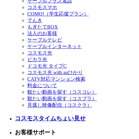
ケーブルプラス電話
コスモスマホ
COMO!（学生応援プラン）
でんき
もぎたてBOX
法人のお客様
ケーブルテレビ
ケーブルインターネット
コスモス光
ピカラ光
ドコモ光 タイプC
コスモス光 with auひかり
CATV対応マンション検索
料金について
観たい動画を探す（コスコレ）
観たい動画を探す（コスプラ）
見逃し映像配信（コスクラ）
コスモスタイムちょい見せ
お客様サポート