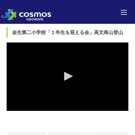
金生第二小学校「１年生を迎える会」高文殊山登山
0
seconds
of
0
seconds