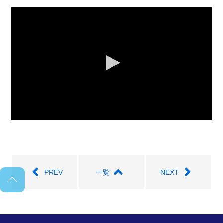
0
seconds
of
0
seconds
PREV
一覧
NEXT