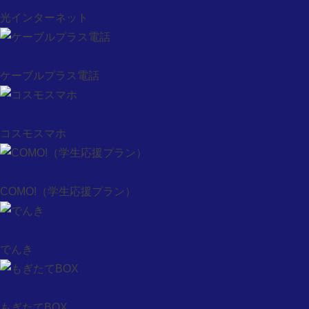
コスモスマホ
光インターネット
COMO!（学生応援プラン）
でんき
もぎたてBOX
ケーブルプラス電話
法人のお客様
ケーブルテレビ
ケーブルインターネット
コスモスマホ
コスモス光
ピカラ光
ドコモ光 タイプC
COMO!（学生応援プラン）
コスモス光 with auひかり
CATV対応マンション検索
料金について
でんき
観たい動画を探す（コスコレ）
観たい動画を探す（コスプラ）
見逃し映像配信（コスクラ）
もぎたてBOX