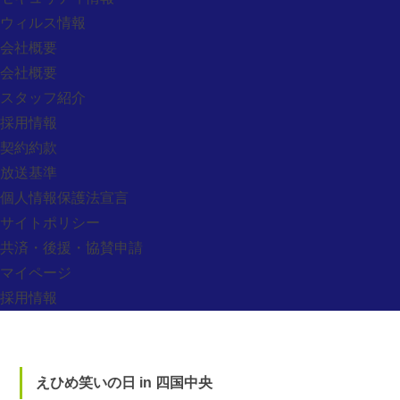
採用情報
ウィルス情報
お問い合わせ
会社概要
会社概要
CONTACT
スタッフ紹介
お問い合わせフォーム
採用情報
契約約款
放送基準
個人情報保護法宣言
サイトポリシー
愛媛県四国中央市三島宮川4丁目6番48号
共済・後援・協賛申請
営業時間/9：00～18：00（休業日：日曜・祝日）
マイページ
アクセス
採用情報
えひめ笑いの日 in 四国中央