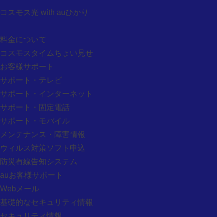
スタッフ紹介
コスモス光 with auひかり
採用情報
契約約款
料金について
放送基準
コスモスタイムちょい見せ
個人情報保護法宣言
お客様サポート
サイトポリシー
サポート・テレビ
共済・後援・協賛申請
サポート・インターネット
お問い合わせ
サポート・固定電話
各種問合せ
サポート・モバイル
資料請求
メンテナンス・障害情報
加入申し込み
ウィルス対策ソフト申込
リモコン注文
防災有線告知システム
スマホアクセサリー注文
auお客様サポート
番組リクエスト検索
Webメール
番組DVDのご注文
基礎的なセキュリティ情報
マイページ
セキュリティ情報