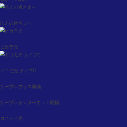
コスモスタイムちょい見せ
お客様サポート
サポート・テレビ
法人の皆さまへ
サポート・インターネット
サポート・固定電話
サポート・モバイル
ピカラ光
メンテナンス・障害情報
ウィルス対策ソフト申込
防災有線告知システム
ドコモ光 タイプC
auお客様サポート
Webメール
ケーブルプラス同軸
基礎的なセキュリティ情報
セキュリティ情報
ケーブルインターネット同軸
ウィルス情報
会社概要
コスモス光
会社概要