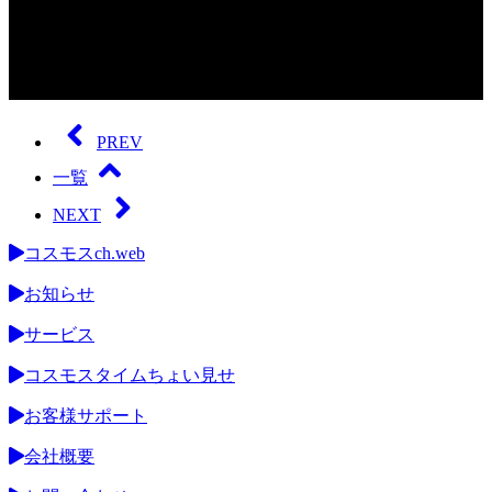
0
seconds
of
PREV
0
seconds
一覧
NEXT
コスモスch.web
お知らせ
サービス
コスモスタイムちょい見せ
お客様サポート
会社概要