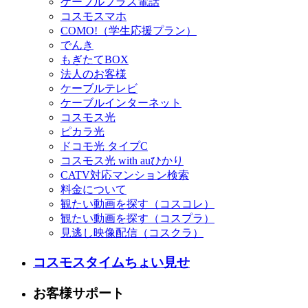
ケーブルプラス電話
コスモスマホ
COMO!（学生応援プラン）
でんき
もぎたてBOX
法人のお客様
ケーブルテレビ
ケーブルインターネット
コスモス光
ピカラ光
ドコモ光 タイプC
コスモス光 with auひかり
CATV対応マンション検索
料金について
観たい動画を探す（コスコレ）
観たい動画を探す（コスプラ）
見逃し映像配信（コスクラ）
コスモスタイムちょい見せ
お客様サポート