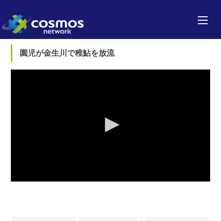
園児が金生川で稚鮎を放流
0
seconds
of
0
seconds