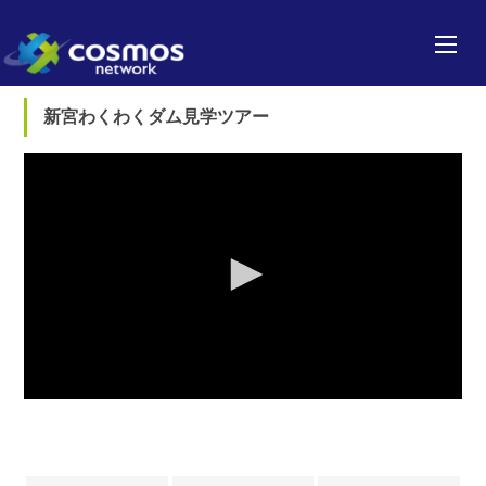
新宮わくわくダム見学ツアー
0
seconds
of
0
seconds