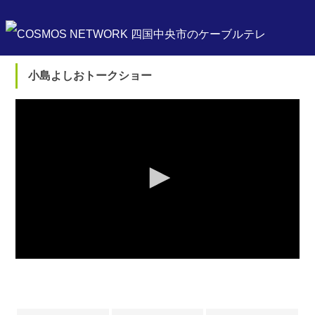
小島よしおトークショー
0
seconds
of
0
seconds