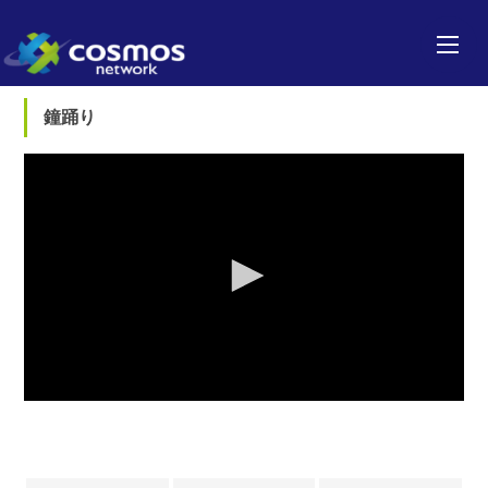
鐘踊り
0
seconds
of
0
seconds