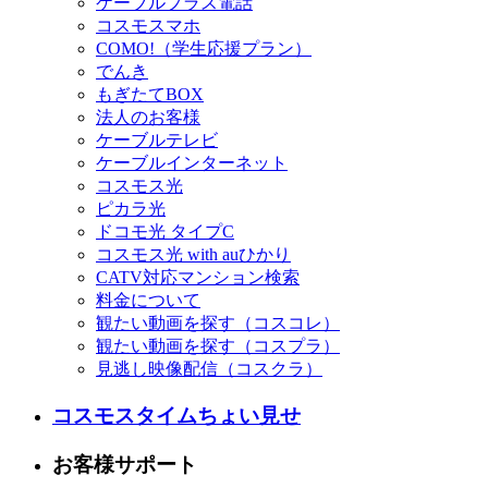
ケーブルプラス電話
コスモスマホ
COMO!（学生応援プラン）
でんき
もぎたてBOX
法人のお客様
ケーブルテレビ
ケーブルインターネット
コスモス光
ピカラ光
ドコモ光 タイプC
コスモス光 with auひかり
CATV対応マンション検索
料金について
観たい動画を探す（コスコレ）
観たい動画を探す（コスプラ）
見逃し映像配信（コスクラ）
コスモスタイムちょい見せ
お客様サポート