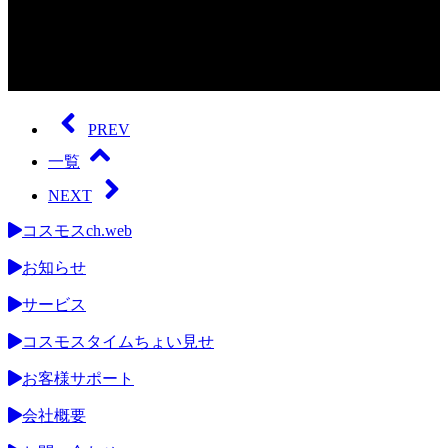
0
seconds
of
PREV
0
seconds
一覧
NEXT
コスモスch.web
お知らせ
サービス
コスモスタイムちょい見せ
お客様サポート
会社概要