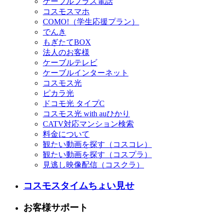
ケーブルプラス電話
コスモスマホ
COMO!（学生応援プラン）
でんき
もぎたてBOX
法人のお客様
ケーブルテレビ
ケーブルインターネット
コスモス光
ピカラ光
ドコモ光 タイプC
コスモス光 with auひかり
CATV対応マンション検索
料金について
観たい動画を探す（コスコレ）
観たい動画を探す（コスプラ）
見逃し映像配信（コスクラ）
コスモスタイムちょい見せ
お客様サポート