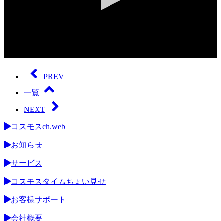
0
seconds
of
PREV
0
seconds
一覧
NEXT
コスモスch.web
お知らせ
サービス
コスモスタイムちょい見せ
お客様サポート
会社概要