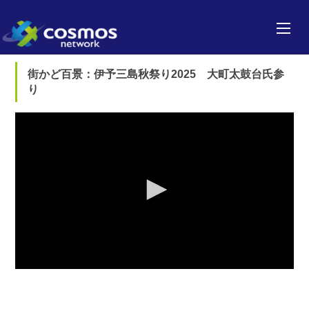
街かど百景：伊予三島秋祭り2025 大町太鼓台氏参
り
0
seconds
of
0