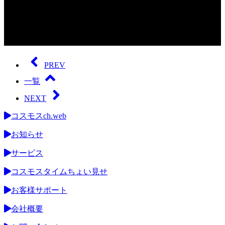
0
seconds
of
PREV
0
seconds
一覧
NEXT
コスモスch.web
お知らせ
サービス
コスモスタイムちょい見せ
お客様サポート
会社概要