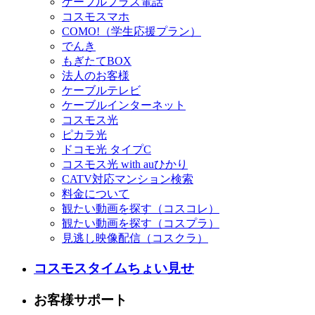
ケーブルプラス電話
コスモスマホ
COMO!（学生応援プラン）
でんき
もぎたてBOX
法人のお客様
ケーブルテレビ
ケーブルインターネット
コスモス光
ピカラ光
ドコモ光 タイプC
コスモス光 with auひかり
CATV対応マンション検索
料金について
観たい動画を探す（コスコレ）
観たい動画を探す（コスプラ）
見逃し映像配信（コスクラ）
コスモスタイムちょい見せ
お客様サポート