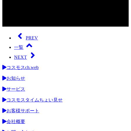
0
seconds
of
PREV
0
seconds
一覧
NEXT
コスモスch.web
お知らせ
サービス
コスモスタイムちょい見せ
お客様サポート
会社概要