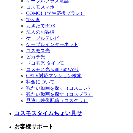
ケーブルプラス電話
コスモスマホ
COMO!（学生応援プラン）
でんき
もぎたてBOX
法人のお客様
ケーブルテレビ
ケーブルインターネット
コスモス光
ピカラ光
ドコモ光 タイプC
コスモス光 with auひかり
CATV対応マンション検索
料金について
観たい動画を探す（コスコレ）
観たい動画を探す（コスプラ）
見逃し映像配信（コスクラ）
コスモスタイムちょい見せ
お客様サポート