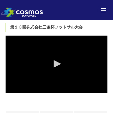
第１３回株式会社三協杯フットサル大会
0
seconds
of
0
seconds