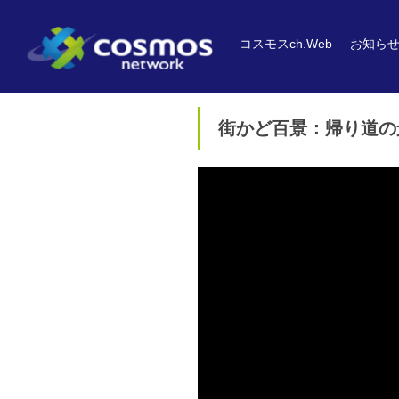
コスモスch.Web
お知ら
街かど百景：帰り道の