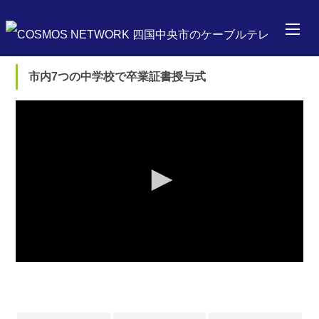
市内7つの中学校で卒業証書授与式
0
seconds
of
0
seconds