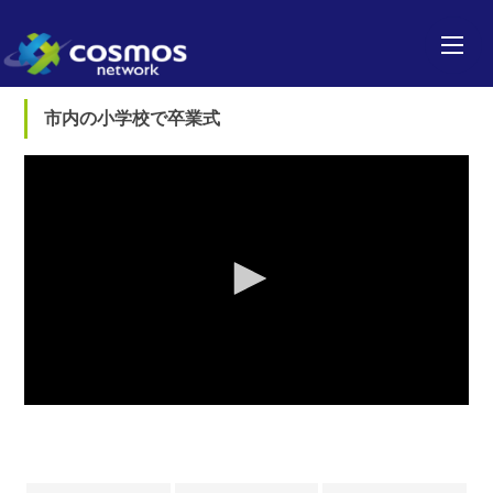
市内の小学校で卒業式
0
seconds
of
0
seconds