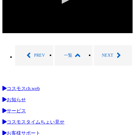
0
seconds
of
0
seconds
PREV
一覧
NEXT
コスモスch.web
お知らせ
サービス
コスモスタイムちょい見せ
お客様サポート