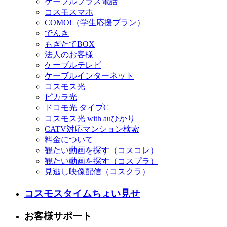
ケーブルプラス電話
コスモスマホ
COMO!（学生応援プラン）
でんき
もぎたてBOX
法人のお客様
ケーブルテレビ
ケーブルインターネット
コスモス光
ピカラ光
ドコモ光 タイプC
コスモス光 with auひかり
CATV対応マンション検索
料金について
観たい動画を探す（コスコレ）
観たい動画を探す（コスプラ）
見逃し映像配信（コスクラ）
コスモスタイムちょい見せ
お客様サポート