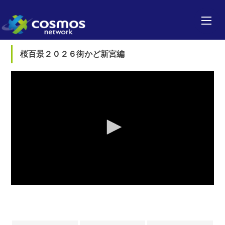
桜百景２０２６街かど新宮編
0
seconds
of
0
seconds