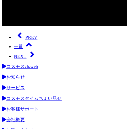
0
seconds
of
PREV
0
seconds
一覧
NEXT
コスモスch.web
お知らせ
サービス
コスモスタイムちょい見せ
お客様サポート
会社概要