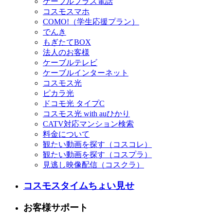
ケーブルプラス電話
コスモスマホ
COMO!（学生応援プラン）
でんき
もぎたてBOX
法人のお客様
ケーブルテレビ
ケーブルインターネット
コスモス光
ピカラ光
ドコモ光 タイプC
コスモス光 with auひかり
CATV対応マンション検索
料金について
観たい動画を探す（コスコレ）
観たい動画を探す（コスプラ）
見逃し映像配信（コスクラ）
コスモスタイムちょい見せ
お客様サポート