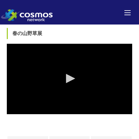
春の山野草展
0
seconds
of
0
seconds