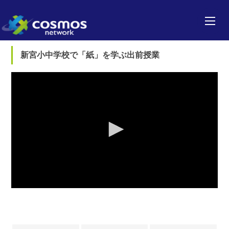
新宮小中学校で「紙」を学ぶ出前授業
0
seconds
of
0
seconds