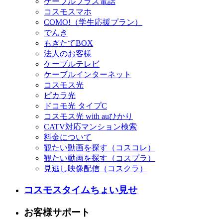
ケーブルプラス電話
コスモスマホ
COMO!（学生応援プラン）
でんき
もぎたてBOX
法人のお客様
ケーブルテレビ
ケーブルインターネット
コスモス光
ピカラ光
ドコモ光 タイプC
コスモス光 with auひかり
CATV対応マンション検索
料金について
観たい動画を探す（コスコレ）
観たい動画を探す（コスプラ）
見逃し映像配信（コスクラ）
コスモスタイムちょい見せ
お客様サポート