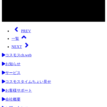
0
seconds
of
PREV
0
seconds
一覧
NEXT
コスモスch.web
お知らせ
サービス
コスモスタイムちょい見せ
お客様サポート
会社概要