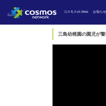
コスモスch.Web
お知ら
三島幼稚園の園児が警