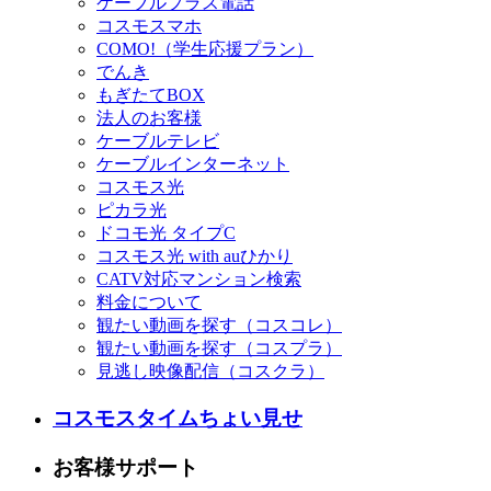
ケーブルプラス電話
コスモスマホ
COMO!（学生応援プラン）
でんき
もぎたてBOX
法人のお客様
ケーブルテレビ
ケーブルインターネット
コスモス光
ピカラ光
ドコモ光 タイプC
コスモス光 with auひかり
CATV対応マンション検索
料金について
観たい動画を探す（コスコレ）
観たい動画を探す（コスプラ）
見逃し映像配信（コスクラ）
コスモスタイムちょい見せ
お客様サポート