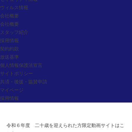
採用情報
ウィルス情報
お問い合わせ
会社概要
会社概要
CONTACT
スタッフ紹介
お問い合わせフォーム
採用情報
契約約款
放送基準
個人情報保護法宣言
愛媛県四国中央市三島宮川4丁目6番48号
サイトポリシー
営業時間/9：00～18：00（休業日：日曜・祝日）
共済・後援・協賛申請
アクセス
マイページ
採用情報
令和６年度 二十歳を迎えられた方限定動画サイトはこ