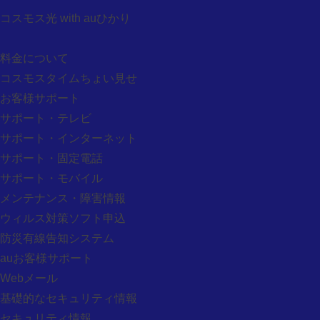
スタッフ紹介
コスモス光 with auひかり
採用情報
契約約款
料金について
放送基準
コスモスタイムちょい見せ
個人情報保護法宣言
お客様サポート
サイトポリシー
サポート・テレビ
共済・後援・協賛申請
サポート・インターネット
お問い合わせ
サポート・固定電話
各種問合せ
サポート・モバイル
資料請求
メンテナンス・障害情報
加入申し込み
ウィルス対策ソフト申込
リモコン注文
防災有線告知システム
スマホアクセサリー注文
auお客様サポート
番組リクエスト検索
Webメール
番組DVDのご注文
基礎的なセキュリティ情報
マイページ
セキュリティ情報