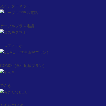
コスモスマホ
光インターネット
COMO!（学生応援プラン）
でんき
もぎたてBOX
ケーブルプラス電話
法人のお客様
ケーブルテレビ
ケーブルインターネット
コスモスマホ
コスモス光
ピカラ光
ドコモ光 タイプC
COMO!（学生応援プラン）
コスモス光 with auひかり
CATV対応マンション検索
料金について
でんき
観たい動画を探す（コスコレ）
観たい動画を探す（コスプラ）
見逃し映像配信（コスクラ）
もぎたてBOX