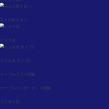
コスモスタイムちょい見せ
お客様サポート
サポート・テレビ
法人の皆さまへ
サポート・インターネット
サポート・固定電話
サポート・モバイル
ピカラ光
メンテナンス・障害情報
ウィルス対策ソフト申込
防災有線告知システム
ドコモ光 タイプC
auお客様サポート
Webメール
ケーブルプラス同軸
基礎的なセキュリティ情報
セキュリティ情報
ケーブルインターネット同軸
ウィルス情報
会社概要
コスモス光
会社概要