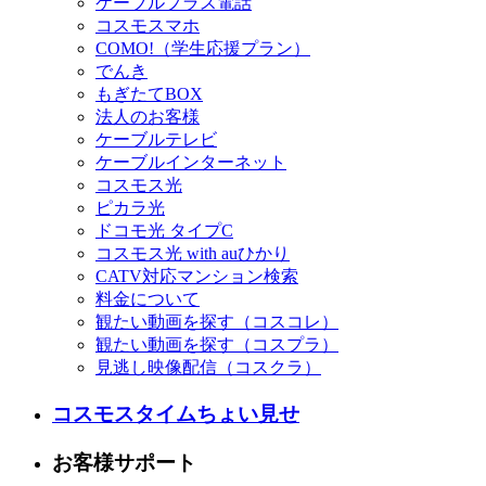
ケーブルプラス電話
コスモスマホ
COMO!（学生応援プラン）
でんき
もぎたてBOX
法人のお客様
ケーブルテレビ
ケーブルインターネット
コスモス光
ピカラ光
ドコモ光 タイプC
コスモス光 with auひかり
CATV対応マンション検索
料金について
観たい動画を探す（コスコレ）
観たい動画を探す（コスプラ）
見逃し映像配信（コスクラ）
コスモスタイムちょい見せ
お客様サポート