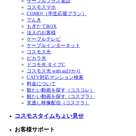
ケーブルプラス電話
コスモスマホ
COMO!（学生応援プラン）
でんき
もぎたてBOX
法人のお客様
ケーブルテレビ
ケーブルインターネット
コスモス光
ピカラ光
ドコモ光 タイプC
コスモス光 with auひかり
CATV対応マンション検索
料金について
観たい動画を探す（コスコレ）
観たい動画を探す（コスプラ）
見逃し映像配信（コスクラ）
コスモスタイムちょい見せ
お客様サポート