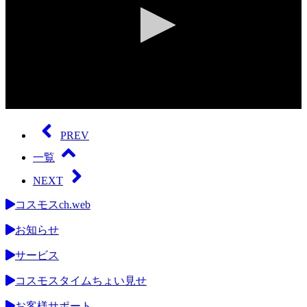
0
seconds
of
PREV
0
seconds
一覧
NEXT
コスモスch.web
お知らせ
サービス
コスモスタイムちょい見せ
お客様サポート