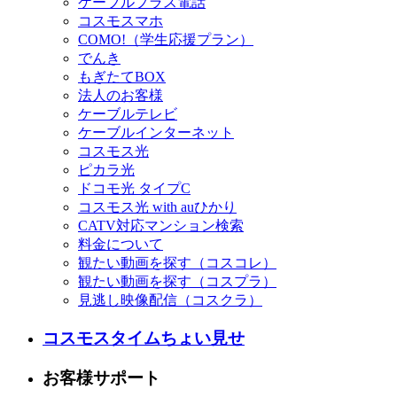
ケーブルプラス電話
コスモスマホ
COMO!（学生応援プラン）
でんき
もぎたてBOX
法人のお客様
ケーブルテレビ
ケーブルインターネット
コスモス光
ピカラ光
ドコモ光 タイプC
コスモス光 with auひかり
CATV対応マンション検索
料金について
観たい動画を探す（コスコレ）
観たい動画を探す（コスプラ）
見逃し映像配信（コスクラ）
コスモスタイムちょい見せ
お客様サポート