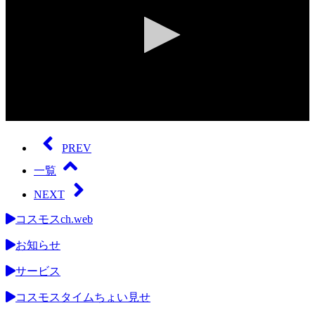
0
seconds
of
PREV
0
seconds
一覧
NEXT
コスモスch.web
お知らせ
サービス
コスモスタイムちょい見せ