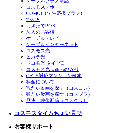
ケーブルプラス電話
コスモスマホ
COMO!（学生応援プラン）
でんき
もぎたてBOX
法人のお客様
ケーブルテレビ
ケーブルインターネット
コスモス光
ピカラ光
ドコモ光 タイプC
コスモス光 with auひかり
CATV対応マンション検索
料金について
観たい動画を探す（コスコレ）
観たい動画を探す（コスプラ）
見逃し映像配信（コスクラ）
コスモスタイムちょい見せ
お客様サポート