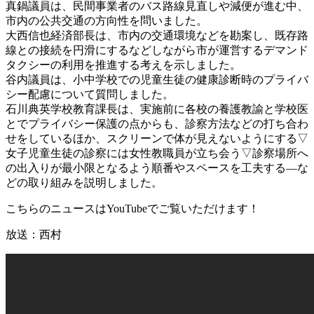
真鍋議員は、民間事業者のバス路線見直しや減便が進む中、
市内の公共交通の方向性を問いました。
大西信也経済部長は、市内の交通環境などを勘案し、既存路
線との接続を円滑にするなどしながら市が運営するデマンド
タクシーの利用を推進する考えを示しました。
谷内議員は、小中学校での児童生徒の健康診断時のプライバ
シー配慮について質問しました。
石川典英学校教育課長は、実施前に各校の養護教諭と学校医
とでプライバシー保護の点からも、診察方法などの打ち合わ
せをしているほか、スクリーンで体が見えないようにする▽
女子児童生徒の診察には女性教職員が立ち会う▽診察場所へ
の出入りが最小限となるよう順番やスペースを工夫する―な
どの取り組みを説明しました。
こちらのニュースはYouTubeでご覧いただけます！
放送：西村