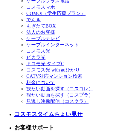
ケーブルプラス電話
コスモスマホ
COMO!（学生応援プラン）
でんき
もぎたてBOX
法人のお客様
ケーブルテレビ
ケーブルインターネット
コスモス光
ピカラ光
ドコモ光 タイプC
コスモス光 with auひかり
CATV対応マンション検索
料金について
観たい動画を探す（コスコレ）
観たい動画を探す（コスプラ）
見逃し映像配信（コスクラ）
コスモスタイムちょい見せ
お客様サポート