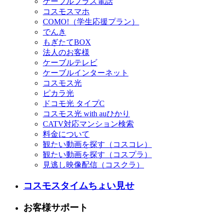
ケーブルプラス電話
コスモスマホ
COMO!（学生応援プラン）
でんき
もぎたてBOX
法人のお客様
ケーブルテレビ
ケーブルインターネット
コスモス光
ピカラ光
ドコモ光 タイプC
コスモス光 with auひかり
CATV対応マンション検索
料金について
観たい動画を探す（コスコレ）
観たい動画を探す（コスプラ）
見逃し映像配信（コスクラ）
コスモスタイムちょい見せ
お客様サポート