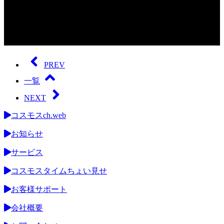
0
seconds
of
PREV
0
seconds
一覧
NEXT
コスモスch.web
お知らせ
サービス
コスモスタイムちょい見せ
お客様サポート
会社概要