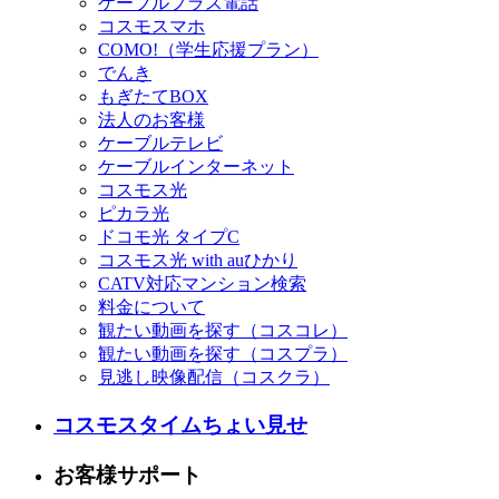
ケーブルプラス電話
コスモスマホ
COMO!（学生応援プラン）
でんき
もぎたてBOX
法人のお客様
ケーブルテレビ
ケーブルインターネット
コスモス光
ピカラ光
ドコモ光 タイプC
コスモス光 with auひかり
CATV対応マンション検索
料金について
観たい動画を探す（コスコレ）
観たい動画を探す（コスプラ）
見逃し映像配信（コスクラ）
コスモスタイムちょい見せ
お客様サポート