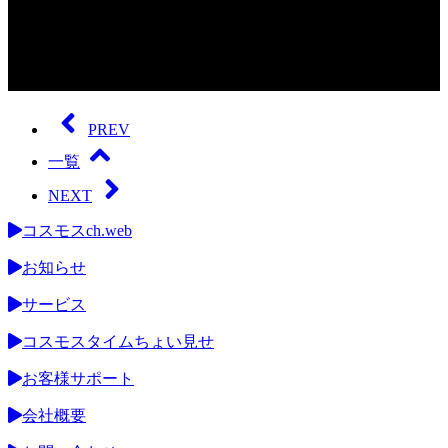
0
seconds
of
PREV
0
seconds
一覧
NEXT
コスモスch.web
お知らせ
サービス
コスモスタイムちょい見せ
お客様サポート
会社概要