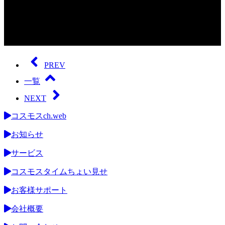
0
seconds
of
PREV
0
seconds
一覧
NEXT
コスモスch.web
お知らせ
サービス
コスモスタイムちょい見せ
お客様サポート
会社概要