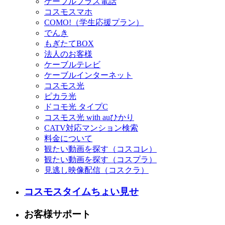
ケーブルプラス電話
コスモスマホ
COMO!（学生応援プラン）
でんき
もぎたてBOX
法人のお客様
ケーブルテレビ
ケーブルインターネット
コスモス光
ピカラ光
ドコモ光 タイプC
コスモス光 with auひかり
CATV対応マンション検索
料金について
観たい動画を探す（コスコレ）
観たい動画を探す（コスプラ）
見逃し映像配信（コスクラ）
コスモスタイムちょい見せ
お客様サポート