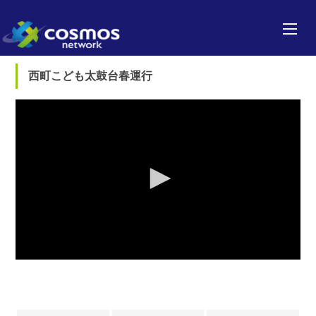
西町こども太鼓台春運行
0
seconds
of
0
seconds