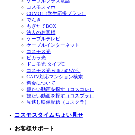
ケーブルプラス電話
コスモスマホ
COMO!（学生応援プラン）
でんき
もぎたてBOX
法人のお客様
ケーブルテレビ
ケーブルインターネット
コスモス光
ピカラ光
ドコモ光 タイプC
コスモス光 with auひかり
CATV対応マンション検索
料金について
観たい動画を探す（コスコレ）
観たい動画を探す（コスプラ）
見逃し映像配信（コスクラ）
コスモスタイムちょい見せ
お客様サポート